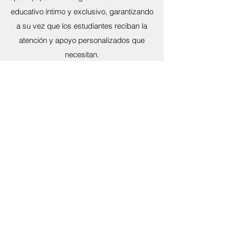
educativo íntimo y exclusivo, garantizando
a su vez que los estudiantes reciban la
atención y apoyo personalizados que
necesitan.
Leer más
ammec@ammec.org
+34 622 535 803
C/ Almirante Cruilles 13, Valencia, España
46022