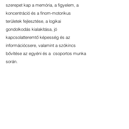
szerepet kap a memória, a figyelem, a
koncentráció és a finom-motorikus
területek fejlesztése, a logikai
gondolkodás kialakítása, jó
kapcsolatteremtő képesség és az
információcsere, valamint a szókincs
bővítése az egyéni és a csoportos munka
során.
A cél, hogy kialakuljon a gyerekekben,
korosztályuknak megfelelően, az igény a
tudományos megismerésre. Képesek
legyenek egy adott történet mögött rejlő
valódi tartalom felfedezésére, nyitott,
érdeklődő és kreatív emberek váljanak
belőlük.